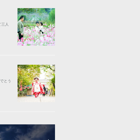
て三人
でとう