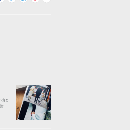
-------------------------
い出と
謝