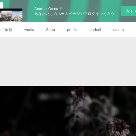
Ameba Owndで
今す
あなただけのホームページやブログをつくろう
のご依頼
works
Shop
profile
portrait
nature