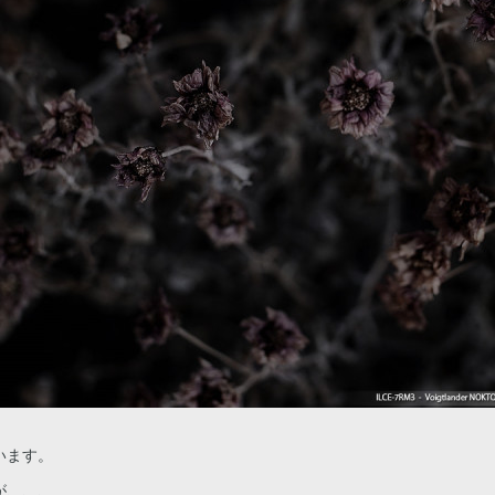
います。
が、、、