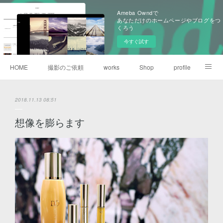
Ameba Owndで
あなただけのホームページやブログをつ
くろう
今すぐ試す
HOME
撮影のご依頼
works
Shop
profile
portrait
nature
snapshot
link
2018.11.13 08:51
想像を膨らます