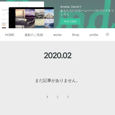
Ameba Owndで
あなただけのホームページやブログをつ
くろう
今すぐ試す
HOME
撮影のご依頼
works
Shop
profile
portrait
nature
snapshot
link
2020
.
02
まだ記事がありません。
1
2
3